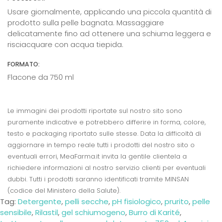
Usare giornalmente, applicando una piccola quantità di
prodotto sulla pelle bagnata. Massaggiare
delicatamente fino ad ottenere una schiuma leggera e
risciacquare con acqua tiepida.
FORMATO:
Flacone da 750 ml
Le immagini dei prodotti riportate sul nostro sito sono
puramente indicative e potrebbero differire in forma, colore,
testo e packaging riportato sulle stesse. Data la difficoltà di
aggiornare in tempo reale tutti i prodotti del nostro sito o
eventuali errori, MeaFarma.it invita la gentile clientela a
richiedere informazioni al nostro servizio clienti per eventuali
dubbi. Tutti i prodotti saranno identificati tramite MINSAN
(codice del Ministero della Salute).
Tag:
Detergente
,
pelli secche
,
pH fisiologico
,
prurito
,
pelle
sensibile
,
Rilastil
,
gel schiumogeno
,
Burro di Karité
,