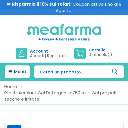
📧
Sconto 5%?
Iscriviti alla nostra
Newsletter!
Carrello
Account
0 articolo(i)
Accedi
|
Registrati
Menu
Home
Rilastil Xerolact Gel Detergente 750 ml – Gel per pelli
secche e irritate