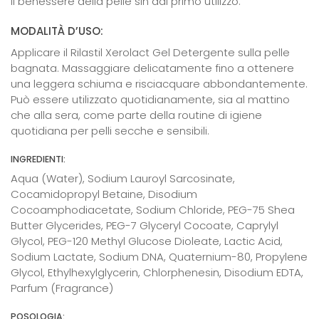
il benessere della pelle sin dal primo utilizzo.
MODALITÀ D’USO:
Applicare il Rilastil Xerolact Gel Detergente sulla pelle
bagnata. Massaggiare delicatamente fino a ottenere
una leggera schiuma e risciacquare abbondantemente.
Può essere utilizzato quotidianamente, sia al mattino
che alla sera, come parte della routine di igiene
quotidiana per pelli secche e sensibili.
INGREDIENTI:
Aqua (Water), Sodium Lauroyl Sarcosinate,
Cocamidopropyl Betaine, Disodium
Cocoamphodiacetate, Sodium Chloride, PEG-75 Shea
Butter Glycerides, PEG-7 Glyceryl Cocoate, Caprylyl
Glycol, PEG-120 Methyl Glucose Dioleate, Lactic Acid,
Sodium Lactate, Sodium DNA, Quaternium-80, Propylene
Glycol, Ethylhexylglycerin, Chlorphenesin, Disodium EDTA,
Parfum (Fragrance)
POSOLOGIA: