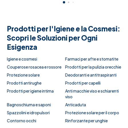
Prodotti per l'Igiene e la Cosmesi:
Scopri le Soluzioni per Ogni
Esigenza
Igiene e cosmesi
Farmaci per afte e stomatite
Couperose rosacea e rossore
Prodotti per la pulizia orecchie
Protezione solare
Deodoranti e antitraspiranti
Prodotti antirughe
Prodotti per capelli
Prodotti per igiene intima
Anti macchie viso e schiarenti
viso
Bagnoschiuma e saponi
Anticaduta
Spazzolini e idropulsori
Protezione solare per il corpo
Contorno occhi
Rinforzante per unghie