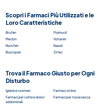
Scopri i Farmaci Più Utilizzati e le
Loro Caratteristiche
Brufen
Fluimucil
Meclon
Voltaren
Nurofen
Nausil
Buscopan
Zirtec
Trova il Farmaco Giusto per Ogni
Disturbo
Igiene e cosmesi
Farmaci on line
Farmaci per colite e dolori
Farmaci per tosse secca
addominali