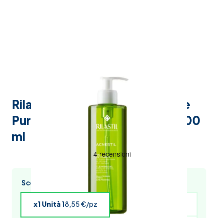
Rilastil Acnestil Gel Detergente
Purificante Viso Pelle Impura 400
ml
Scegli l’acquisto multiplo e risparmia
x1 Unità
18,55 €/pz
x4 Unità
18,18 €/pz