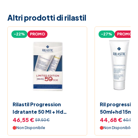
Altri prodotti di rilastil
-22%
PROMO
-27%
PROMO
Rilastil Progression
Ril progression
Idratante 50 Ml + Hd
50ml+hd 15ml
Contorno Occhi 15 ml
46,55 €
44,68 €
59,50 €
60,90 €
Non Disponibile
Non Disponibile