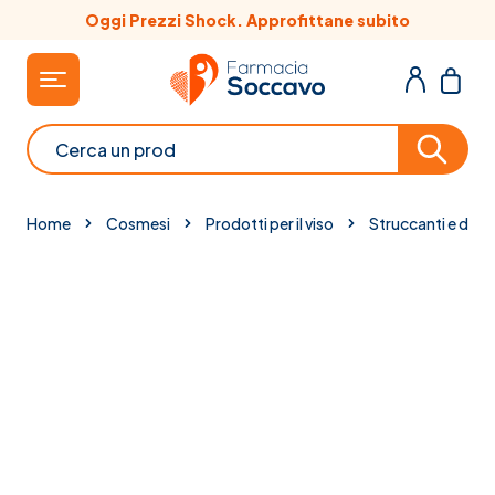
Salta al contenuto
Oggi Prezzi Shock. Approfittane subito
Cerca
Home
Cosmesi
Prodotti per il viso
Struccanti e dete