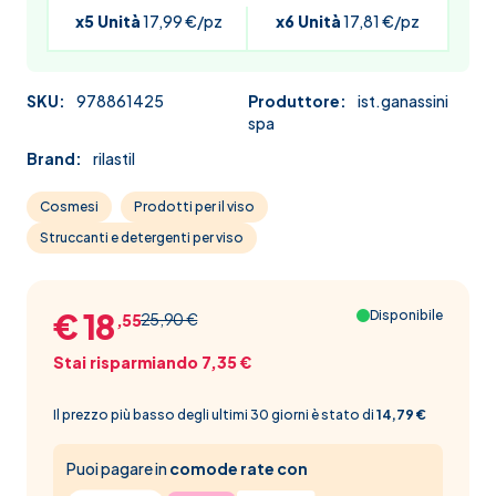
x5 Unità
17,99 €/pz
x6 Unità
17,81 €/pz
SKU:
978861425
Produttore:
ist.ganassini
spa
Brand:
rilastil
Cosmesi
Prodotti per il viso
Struccanti e detergenti per viso
€ 18
Disponibile
25,90 €
,55
Stai risparmiando 7,35 €
Il prezzo più basso degli ultimi 30 giorni è stato di
14,79 €
Puoi pagare in
comode rate con