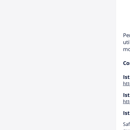
Pe
ut
mo
Co
Is
ht
Is
htt
Is
Saf