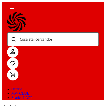
Cosa stai cercando?
Offerte
MW CLUB
Scarica l’APP