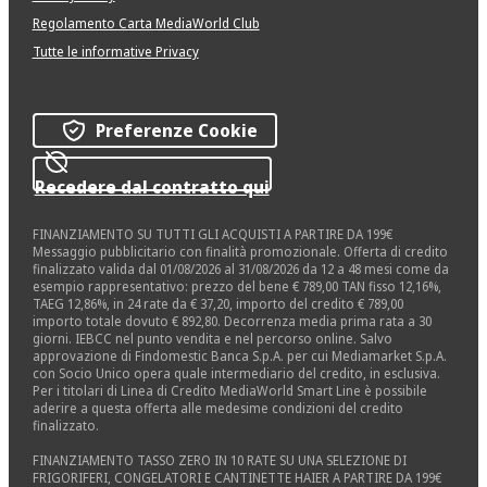
Regolamento Carta MediaWorld Club
Tutte le informative Privacy
Preferenze Cookie
Recedere dal contratto qui
FINANZIAMENTO SU TUTTI GLI ACQUISTI A PARTIRE DA 199€
Messaggio pubblicitario con finalità promozionale. Offerta di credito
finalizzato valida dal 01/08/2026 al 31/08/2026 da 12 a 48 mesi come da
esempio rappresentativo: prezzo del bene € 789,00 TAN fisso 12,16%,
TAEG 12,86%, in 24 rate da € 37,20, importo del credito € 789,00
importo totale dovuto € 892,80. Decorrenza media prima rata a 30
giorni. IEBCC nel punto vendita e nel percorso online. Salvo
approvazione di Findomestic Banca S.p.A. per cui Mediamarket S.p.A.
con Socio Unico opera quale intermediario del credito, in esclusiva.
Per i titolari di Linea di Credito MediaWorld Smart Line è possibile
aderire a questa offerta alle medesime condizioni del credito
finalizzato.
FINANZIAMENTO TASSO ZERO IN 10 RATE SU UNA SELEZIONE DI
FRIGORIFERI, CONGELATORI E CANTINETTE HAIER A PARTIRE DA 199€