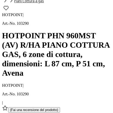
Piani Cottura a gas
HOTPOINT
|
Art.-No. 103290
HOTPOINT PHN 960MST
(AV) R/HA PIANO COTTURA
GAS, 6 zone di cottura,
dimensioni: L 87 cm, P 51 cm,
Avena
HOTPOINT
|
Art.-No. 103290
|
(
Fai una recensione del prodotto
)