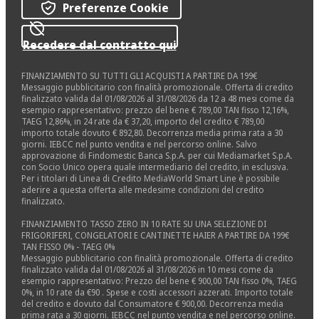
Preferenze Cookie
Recedere dal contratto qui
FINANZIAMENTO SU TUTTI GLI ACQUISTI A PARTIRE DA 199€
Messaggio pubblicitario con finalità promozionale. Offerta di credito
finalizzato valida dal 01/08/2026 al 31/08/2026 da 12 a 48 mesi come da
esempio rappresentativo: prezzo del bene € 789,00 TAN fisso 12,16%,
TAEG 12,86%, in 24 rate da € 37,20, importo del credito € 789,00
importo totale dovuto € 892,80. Decorrenza media prima rata a 30
giorni. IEBCC nel punto vendita e nel percorso online. Salvo
approvazione di Findomestic Banca S.p.A. per cui Mediamarket S.p.A.
con Socio Unico opera quale intermediario del credito, in esclusiva.
Per i titolari di Linea di Credito MediaWorld Smart Line è possibile
aderire a questa offerta alle medesime condizioni del credito
finalizzato.
FINANZIAMENTO TASSO ZERO IN 10 RATE SU UNA SELEZIONE DI
FRIGORIFERI, CONGELATORI E CANTINETTE HAIER A PARTIRE DA 199€
TAN FISSO 0% - TAEG 0%
Messaggio pubblicitario con finalità promozionale. Offerta di credito
finalizzato valida dal 01/08/2026 al 31/08/2026 in 10 mesi come da
esempio rappresentativo: Prezzo del bene € 900,00 TAN fisso 0%, TAEG
0%, in 10 rate da €90 . Spese e costi accessori azzerati. Importo totale
del credito e dovuto dal Consumatore € 900,00. Decorrenza media
prima rata a 30 giorni. IEBCC nel punto vendita e nel percorso online.