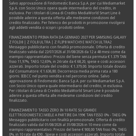
Salvo approvazione di Findomestic Banca S.p.A. per cui Mediamarket
S.p.A. con Socio Unico opera quale intermediario del credito, in
esclusiva. Per i titolari di Linea di Credito MediaWorld Smart Line è
possibile aderire a questa offerta alle medesime condizioni del
credito finalizzato. Per l’elenco dei prodotti in promozione rivolgersi
agli addetti vendita o scopri i prodotti online.
FINANZIAMENTO PRIMA RATA DA GENNAIO 2027 PER SAMSUNG GALAXY
Z FOLD8 | Z FOL8 ULTRA | Z FLIP8 WATCH9 E WATCH ULTRA2
Messaggio pubblicitario con finalità promozionale. Offerta di credito
finalizzato valida dal 22/07/2026 al 31/08/2026 da 12 a 48 mesi come da
esempio rappresentativo: Prezzo del bene senza permuta € 1.379 TAN
fisso 11,97%, TAEG 12,65%, in 24 rate da € 68,20, spese e costi accessori
azzerati. Importo totale del credito: € 1.379,00. Importo totale dovuto
dal Consumatore: € 1.636,80. Decorrenza media prima rata a 180
giorni. IEBCC nel punto vendita e nel percorso online. Salvo
approvazione di Findomestic Banca S.p.A. per cui Mediamarket S.p.A.
con Socio Unico opera quale intermediario del credito, in esclusiva.
Per i titolari di Linea di Credito MediaWorld Smart Line è possibile
aderire a questa offerta alle medesime condizioni del credito
finalizzato.
FINANZIAMENTO TASSO ZERO IN 10 RATE SU GRANDI
ELETTRODOMESTICI MIELE A PARTIRE DA 199€ TAN FISSO 0% - TAEG 0%
Messaggio pubblicitario con finalità promozionale. Offerta di credito
finalizzato valida dal 01/08/2026 al 31/08/2026 in 10 mesi come da
esempio rappresentativo: Prezzo del bene € 900,00 TAN fisso 0%, TAEG
0%, in 10 rate da €90 . Spese e costi accessori azzerati. Importo totale