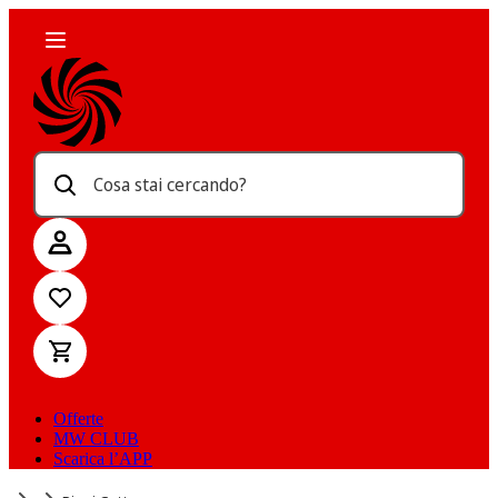
Cosa stai cercando?
Offerte
MW CLUB
Scarica l’APP