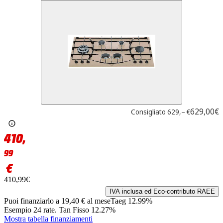
629,00€
Consigliato
629,– €
410,
99
€
410,99€
IVA inclusa ed Eco-contributo RAEE
Puoi finanziarlo a 19,40 € al mese
Taeg 12.99%
Esempio 24 rate.
Tan Fisso 12.27%
Mostra tabella finanziamenti