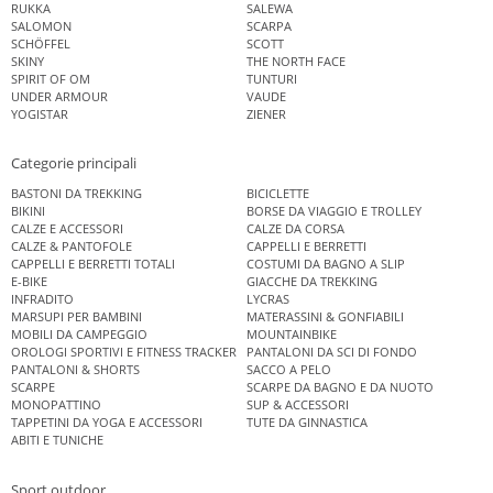
RUKKA
SALEWA
SALOMON
SCARPA
SCHÖFFEL
SCOTT
SKINY
THE NORTH FACE
SPIRIT OF OM
TUNTURI
UNDER ARMOUR
VAUDE
YOGISTAR
ZIENER
Categorie principali
BASTONI DA TREKKING
BICICLETTE
BIKINI
BORSE DA VIAGGIO E TROLLEY
CALZE E ACCESSORI
CALZE DA CORSA
CALZE & PANTOFOLE
CAPPELLI E BERRETTI
CAPPELLI E BERRETTI TOTALI
COSTUMI DA BAGNO A SLIP
E-BIKE
GIACCHE DA TREKKING
INFRADITO
LYCRAS
MARSUPI PER BAMBINI
MATERASSINI & GONFIABILI
MOBILI DA CAMPEGGIO
MOUNTAINBIKE
OROLOGI SPORTIVI E FITNESS TRACKER
PANTALONI DA SCI DI FONDO
PANTALONI & SHORTS
SACCO A PELO
SCARPE
SCARPE DA BAGNO E DA NUOTO
MONOPATTINO
SUP & ACCESSORI
TAPPETINI DA YOGA E ACCESSORI
TUTE DA GINNASTICA
ABITI E TUNICHE
Sport outdoor