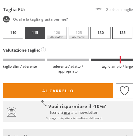
Taglia EU:
Guida alle taglie
Qual è la taglia giusta per me?
110
115
120
125
130
135
Alternative
Alternative
Valutazione taglie:
?
taglio slim / aderente
aderente / adatto /
taglio ampio / largo
appropriato
AL CARRELLO
Vuoi risparmiare il -10%?
Iscriviti
ora
alla newsletter.
Si prega di rispettare le condizioni del buono.