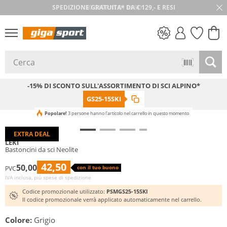
30 GIORNI DI RESO
SALDI
-15% DI SCONTO SULL'ASSORTIMENTO DI SCI ALPINO*
GS25-15SKI
Popolare!
3 persone hanno l'articolo nel carrello in questo momento
EXTRA DEAL
LEKI
Bastoncini da sci Neolite
42,50
50,00
con il tuo buono
PVC
IVA inclusa, più spese di spedizione
Codice promozionale utilizzato:
PSMGS25-15SKI
Il codice promozionale verrà applicato automaticamente nel carrello.
Colore:
Grigio