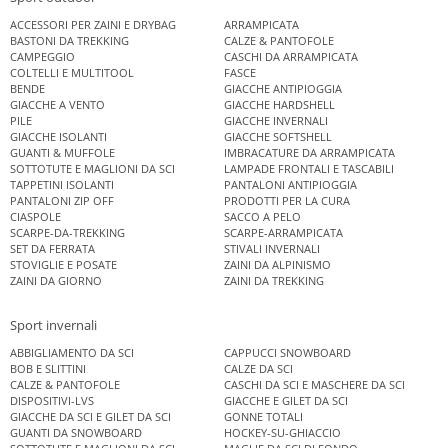
ACCESSORI PER ZAINI E DRYBAG
ARRAMPICATA
BASTONI DA TREKKING
CALZE & PANTOFOLE
CAMPEGGIO
CASCHI DA ARRAMPICATA
COLTELLI E MULTITOOL
FASCE
BENDE
GIACCHE ANTIPIOGGIA
GIACCHE A VENTO
GIACCHE HARDSHELL
PILE
GIACCHE INVERNALI
GIACCHE ISOLANTI
GIACCHE SOFTSHELL
GUANTI & MUFFOLE
IMBRACATURE DA ARRAMPICATA
SOTTOTUTE E MAGLIONI DA SCI
LAMPADE FRONTALI E TASCABILI
TAPPETINI ISOLANTI
PANTALONI ANTIPIOGGIA
PANTALONI ZIP OFF
PRODOTTI PER LA CURA
CIASPOLE
SACCO A PELO
SCARPE-DA-TREKKING
SCARPE-ARRAMPICATA
SET DA FERRATA
STIVALI INVERNALI
STOVIGLIE E POSATE
ZAINI DA ALPINISMO
ZAINI DA GIORNO
ZAINI DA TREKKING
Sport invernali
ABBIGLIAMENTO DA SCI
CAPPUCCI SNOWBOARD
BOB E SLITTINI
CALZE DA SCI
CALZE & PANTOFOLE
CASCHI DA SCI E MASCHERE DA SCI
DISPOSITIVI-LVS
GIACCHE E GILET DA SCI
GIACCHE DA SCI E GILET DA SCI
GONNE TOTALI
GUANTI DA SNOWBOARD
HOCKEY-SU-GHIACCIO