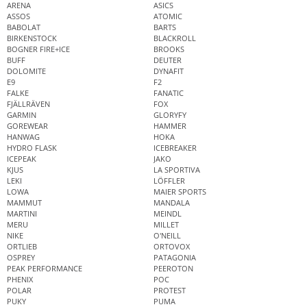
ARENA
ASICS
ASSOS
ATOMIC
BABOLAT
BARTS
BIRKENSTOCK
BLACKROLL
BOGNER FIRE+ICE
BROOKS
BUFF
DEUTER
DOLOMITE
DYNAFIT
E9
F2
FALKE
FANATIC
FJÄLLRÄVEN
FOX
GARMIN
GLORYFY
GOREWEAR
HAMMER
HANWAG
HOKA
HYDRO FLASK
ICEBREAKER
ICEPEAK
JAKO
KJUS
LA SPORTIVA
LEKI
LÖFFLER
LOWA
MAIER SPORTS
MAMMUT
MANDALA
MARTINI
MEINDL
MERU
MILLET
NIKE
O'NEILL
ORTLIEB
ORTOVOX
OSPREY
PATAGONIA
PEAK PERFORMANCE
PEEROTON
PHENIX
POC
POLAR
PROTEST
PUKY
PUMA