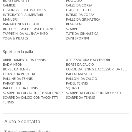
BORSE SPORTIVE
PUGILATO
CAMICIE
CALZE DA CORSA
LEGGINGS E TIGHTS FITNESS
GIACCHE E GILET
INTEGRATORI ALIMENTARI
INTIMO DA CORSA
MANUBRI
PALLE DA GINNASTICA
PANTALONI & COLLANT
REGGISENI
RULLI PER FASCE E FASCE TRAINER
SCARPE
TAPPETINI DA ALLENAMENTO
TUTE DA GINNASTICA
YOGA & PILATES
ZAINI SPORTIVI
Sport con la palla
ABBIGLIAMENTO DA TENNIS
ATTREZZATURA E ACCESSORI
BADMINTON
BORSE DA CALCIO
BORSE DA TENNIS
CORDE DA TENNIS E ACCESSORI DA TENNIS
GUANTI DA PORTIERE
PALLACANESTRO
PALLINE DA TENNIS
PALLONI DA CALCIO
PARASTINCHI
PADEL TENNIS
RACCHETTE DA TENNIS
SQUASH
SCARPE DA CALCIO TURF E MULTINOCK
SCARPE DA CALCIO CON TACCHETTI
SCARPE DA CALCIO CON TACCHETTI
SCARPE DA TENNIS
TENNIS
Aiuto e contatto
Tutti gli argomenti di aiuto