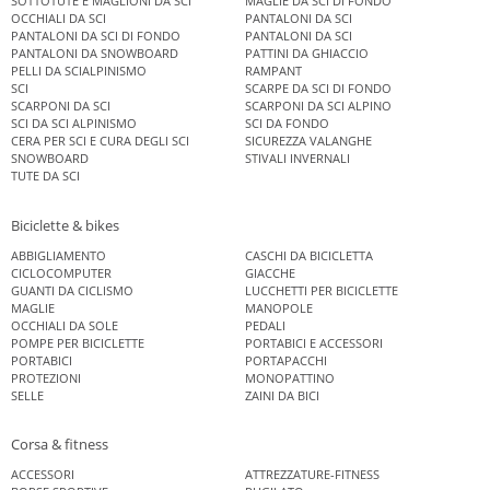
SOTTOTUTE E MAGLIONI DA SCI
MAGLIE DA SCI DI FONDO
OCCHIALI DA SCI
PANTALONI DA SCI
PANTALONI DA SCI DI FONDO
PANTALONI DA SCI
PANTALONI DA SNOWBOARD
PATTINI DA GHIACCIO
PELLI DA SCIALPINISMO
RAMPANT
SCI
SCARPE DA SCI DI FONDO
SCARPONI DA SCI
SCARPONI DA SCI ALPINO
SCI DA SCI ALPINISMO
SCI DA FONDO
CERA PER SCI E CURA DEGLI SCI
SICUREZZA VALANGHE
SNOWBOARD
STIVALI INVERNALI
TUTE DA SCI
Biciclette & bikes
ABBIGLIAMENTO
CASCHI DA BICICLETTA
CICLOCOMPUTER
GIACCHE
GUANTI DA CICLISMO
LUCCHETTI PER BICICLETTE
MAGLIE
MANOPOLE
OCCHIALI DA SOLE
PEDALI
POMPE PER BICICLETTE
PORTABICI E ACCESSORI
PORTABICI
PORTAPACCHI
PROTEZIONI
MONOPATTINO
SELLE
ZAINI DA BICI
Corsa & fitness
ACCESSORI
ATTREZZATURE-FITNESS