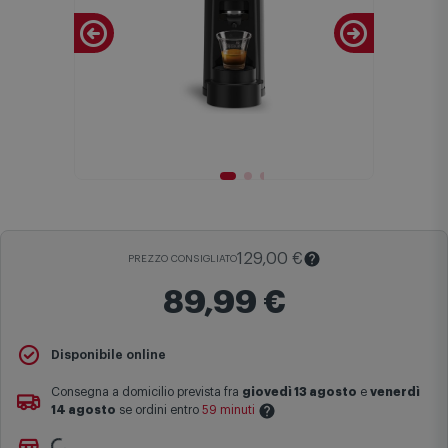
129,00 €
PREZZO CONSIGLIATO
89,99 €
Il
Prezzo Consigliato
è il prezzo di vendita suggerito al pubblico
Disponibile online
dal produttore e viene mostrato al fine di fornire un confronto con il
prezzo finale di vendita anche in assenza di sconti.
Consegna a domicilio prevista fra
giovedì 13 agosto
e
venerdì
14 agosto
se ordini entro
59 minuti
Maggiori informazioni
Non vuoi aspettare?