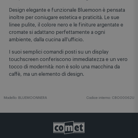
Bluemoon coniuga praticità e sostenibilità, con un
design unico, funzionalità innovative e un occhio
sempre attento all’efficienza energetica.
Design elegante e funzionale Bluemoon è pensata
inoltre per coniugare estetica e praticità. Le sue
linee pulite, il colore nero e le finiture argentate e
cromate si adattano perfettamente a ogni
ambiente, dalla cucina all’ufficio.
I suoi semplici comandi posti su un display
touchscreen conferiscono immediatezza e un vero
tocco di modernità: non è solo una macchina da
caffè, ma un elemento di design.
Modello: BLUEMOONNERA
Codice interno: CBO00062U