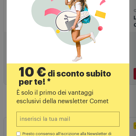
Macchine caffè espresso
C
Caffe' Borbone Macchina del caffè a cialde
Bluemoon Bianca
89,99
€
10 €
129,00 €
di sconto subito
PREZZO CONSIGLIATO
per te! *
È solo il primo dei vantaggi
Aggiungi al carrello
esclusivi della newsletter Comet
Prodotti simili
Presto consenso all'iscrizione alla Newsletter di