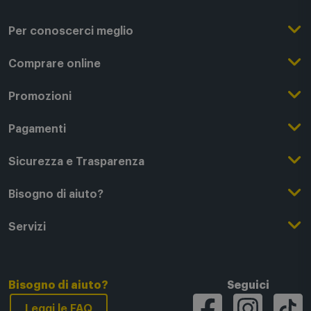
Per conoscerci meglio
Il Gruppo Comet
Comprare online
Punti di forza
Registrati su Comet
Promozioni
Comet Magazine
Acquista Online
Outlet
Pagamenti
Lavora con noi
Clicca e Ritira
Black Friday
Modalità di pagamento
Sicurezza e Trasparenza
Punti di Ritiro
Festa del Papà
Finanziamenti online
Condizioni generali di vendita
Bisogno di aiuto?
Modalità e spese di spedizione
Regali di Natale
Acquista con permuta
Garanzia Legale
Segui il tuo ordine
Servizi
Servizi aggiuntivi di consegna
Regali San Valentino
Fattura (Privati e IVA)
Privacy Policy
Recessi e rimborsi
Card Comet Mia