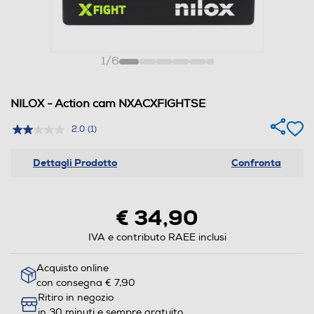
1
/
6
NILOX - Action cam NXACXFIGHTSE
2.0
(1)
Dettagli Prodotto
Confronta
€ 34,90
IVA e contributo RAEE inclusi
Acquisto online
con consegna € 7,90
Ritiro in negozio
in 30 minuti e sempre gratuito