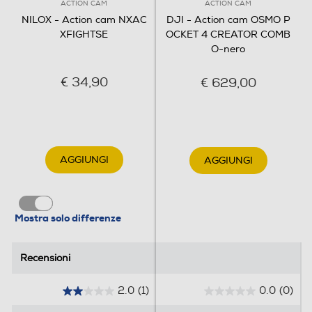
ACTION CAM
ACTION CAM
Subacquea
NILOX - Action cam NXAC
DJI - Action cam OSMO P
XFIGHTSE
OCKET 4 CREATOR COMB
Si
O-nero
Profondità-m
€ 34,90
€ 629,00
30
Ingresso microfono
AGGIUNGI
AGGIUNGI
Autonomia batteria-h
Mostra solo differenze
2
Accessori
Recensioni
Recensioni
Telecomando
2.0
(1)
0.0
(0)
2
0