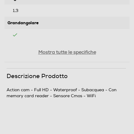
1,3
Grandangolare
Display
Mostra tutte le specifiche
Touchscreen
Descrizione Prodotto
Action cam - Full HD - Waterproof - Subacquea - Con
Connessioni
memory card reader - Sensore Cmos - WiFi
Connessione HDMI
Tipo di HDMI