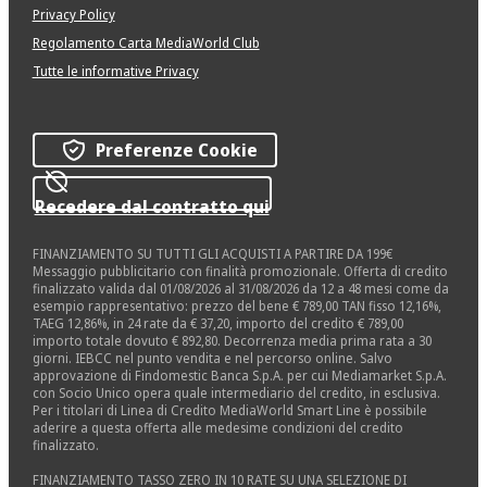
Privacy Policy
Regolamento Carta MediaWorld Club
Tutte le informative Privacy
Preferenze Cookie
Recedere dal contratto qui
FINANZIAMENTO SU TUTTI GLI ACQUISTI A PARTIRE DA 199€
Messaggio pubblicitario con finalità promozionale. Offerta di credito
finalizzato valida dal 01/08/2026 al 31/08/2026 da 12 a 48 mesi come da
esempio rappresentativo: prezzo del bene € 789,00 TAN fisso 12,16%,
TAEG 12,86%, in 24 rate da € 37,20, importo del credito € 789,00
importo totale dovuto € 892,80. Decorrenza media prima rata a 30
giorni. IEBCC nel punto vendita e nel percorso online. Salvo
approvazione di Findomestic Banca S.p.A. per cui Mediamarket S.p.A.
con Socio Unico opera quale intermediario del credito, in esclusiva.
Per i titolari di Linea di Credito MediaWorld Smart Line è possibile
aderire a questa offerta alle medesime condizioni del credito
finalizzato.
FINANZIAMENTO TASSO ZERO IN 10 RATE SU UNA SELEZIONE DI