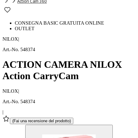
Action Cam 360
CONSEGNA BASIC GRATUITA ONLINE
OUTLET
NILOX
|
Art.-No. 548374
ACTION CAMERA NILOX
Action CarryCam
NILOX
|
Art.-No. 548374
|
(
Fai una recensione del prodotto
)