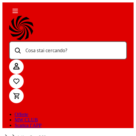
Cosa stai cercando?
Offerte
MW CLUB
Scarica l’APP