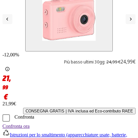
-12,00%
24,99€
Più basso ultimi 30gg:
24,99 €
21,
99
€
21,99€
CONSEGNA GRATIS | IVA inclusa ed Eco-contributo RAEE
Confronta
Confronta ora
Istruzioni per lo smaltimento (apparecchiature usate, batterie,