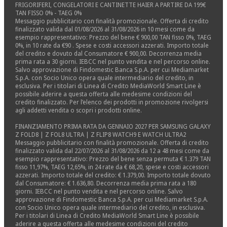
FRIGORIFERI, CONGELATORI E CANTINETTE HAIER A PARTIRE DA 199€
TAN FISSO 0% - TAEG 0%
Messaggio pubblicitario con finalità promozionale. Offerta di credito
finalizzato valida dal 01/08/2026 al 31/08/2026 in 10 mesi come da
esempio rappresentativo: Prezzo del bene € 900,00 TAN fisso 0%, TAEG
0%, in 10 rate da €90 . Spese e costi accessori azzerati. Importo totale
del credito e dovuto dal Consumatore € 900,00. Decorrenza media
prima rata a 30 giorni. IEBCC nel punto vendita e nel percorso online.
Salvo approvazione di Findomestic Banca S.p.A. per cui Mediamarket
S.p.A. con Socio Unico opera quale intermediario del credito, in
esclusiva. Per i titolari di Linea di Credito MediaWorld Smart Line è
possibile aderire a questa offerta alle medesime condizioni del
credito finalizzato. Per l’elenco dei prodotti in promozione rivolgersi
agli addetti vendita o scopri i prodotti online.
FINANZIAMENTO PRIMA RATA DA GENNAIO 2027 PER SAMSUNG GALAXY
Z FOLD8 | Z FOL8 ULTRA | Z FLIP8 WATCH9 E WATCH ULTRA2
Messaggio pubblicitario con finalità promozionale. Offerta di credito
finalizzato valida dal 22/07/2026 al 31/08/2026 da 12 a 48 mesi come da
esempio rappresentativo: Prezzo del bene senza permuta € 1.379 TAN
fisso 11,97%, TAEG 12,65%, in 24 rate da € 68,20, spese e costi accessori
azzerati. Importo totale del credito: € 1.379,00. Importo totale dovuto
dal Consumatore: € 1.636,80. Decorrenza media prima rata a 180
giorni. IEBCC nel punto vendita e nel percorso online. Salvo
approvazione di Findomestic Banca S.p.A. per cui Mediamarket S.p.A.
con Socio Unico opera quale intermediario del credito, in esclusiva.
Per i titolari di Linea di Credito MediaWorld Smart Line è possibile
aderire a questa offerta alle medesime condizioni del credito