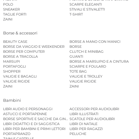
POLO
SCARPE ELEGANTI
SNEAKER
STIVALI E STIVALETTI
TAGLIE FORTI
T-SHIRT
ZAINI
Borse & accessori
BEAUTY CASE
BORSE A MANO CON MANICI
BORSE DA VIAGGIO E WEEKENDER
BORSE
BORSE PER COMPUTER
CLUTCH E MINIBAG
BORSE A TRACOLLA
GUANTI
MARSUPI
BORSE A MARSUPIO E A CINTURA
PORTAFOGLI
SCIARPE E FOULARD
SHOPPER
TOTE BAG
VALIGIE E BAGAGLI
VALIGIE E TROLLEY
VALIGIE RIGIDE
VALIGIE RIGIDE
ZAINI
ZAINI
Bambini
LIBRI AUDIO E PERSONAGGI
ACCESSORI PER AUDIOLIBRI
ASTUCCI E PORTAPENNE
LIBRI ILLUSTRATI
BORSE SPORTIVE E SACCHE DA GINNASTICA
SCATOLE PER AUDIOLIBRI
LIBRI DIDATTICI E DI SAGGISTICA
LIBRI DI NATALE
LIBRI PER BAMBINI E PRIMI LETTORI
LIBRI PER RAGAZZI
PORTAPRANZO
PELUCHE
ZAINI E CARTELLE