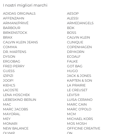
I nostri migliori marchi
ADIDAS ORIGINALS
AESOP
AFFENZAHN
ALESSI
ARMANI/PRIVÉ
ARMEDANGELS
BARBOUR
BDK
BIRKENSTOCK
BOSS
BRAX
CALVIN KLEIN
CALVIN KLEIN JEANS
CLINIQUE
COMMA
COPENHAGEN
DR. MARTENS
DRYKORN
DYSON
ECOALF
ERGOBAG
FALKE
FRED PERRY
GOT BAG
GUESS
HUGO
IZIPIZI
JACK & JONES
JOOP!
KAPTEN & SON
KIEHL’S
LA PRAIRIE
LACOSTE
LE CREUSET
LENA HOSCHEK
LEVI’S®
LIEBESKIND BERLIN
LUISA CERANO
MAC
MARC CAIN
MARC JACOBS
MARC O’POLO
MAYORAL
MCM
MEY
MICHAEL KORS
MONARI
MOS MOSH
NEW BALANCE
OFFICINE CREATIVE
OLYMP
ON