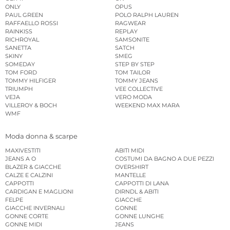
ONLY
OPUS
PAUL GREEN
POLO RALPH LAUREN
RAFFAELLO ROSSI
RAGWEAR
RAINKISS
REPLAY
RICHROYAL
SAMSONITE
SANETTA
SATCH
SKINY
SMEG
SOMEDAY
STEP BY STEP
TOM FORD
TOM TAILOR
TOMMY HILFIGER
TOMMY JEANS
TRIUMPH
VEE COLLECTIVE
VEJA
VERO MODA
VILLEROY & BOCH
WEEKEND MAX MARA
WMF
Moda donna & scarpe
MAXIVESTITI
ABITI MIDI
JEANS A O
COSTUMI DA BAGNO A DUE PEZZI
BLAZER & GIACCHE
OVERSHIRT
CALZE E CALZINI
MANTELLE
CAPPOTTI
CAPPOTTI DI LANA
CARDIGAN E MAGLIONI
DIRNDL & ABITI
FELPE
GIACCHE
GIACCHE INVERNALI
GONNE
GONNE CORTE
GONNE LUNGHE
GONNE MIDI
JEANS