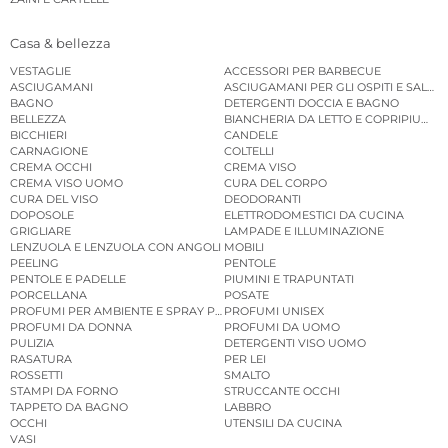
Casa & bellezza
VESTAGLIE
ACCESSORI PER BARBECUE
ASCIUGAMANI
ASCIUGAMANI PER GLI OSPITI E SALVIE
BAGNO
DETERGENTI DOCCIA E BAGNO
BELLEZZA
BIANCHERIA DA LETTO E COPRIPIUMINI
BICCHIERI
CANDELE
CARNAGIONE
COLTELLI
CREMA OCCHI
CREMA VISO
CREMA VISO UOMO
CURA DEL CORPO
CURA DEL VISO
DEODORANTI
DOPOSOLE
ELETTRODOMESTICI DA CUCINA
GRIGLIARE
LAMPADE E ILLUMINAZIONE
LENZUOLA E LENZUOLA CON ANGOLI
MOBILI
PEELING
PENTOLE
PENTOLE E PADELLE
PIUMINI E TRAPUNTATI
PORCELLANA
POSATE
PROFUMI PER AMBIENTE E SPRAY PER AMBIENTE
PROFUMI UNISEX
PROFUMI DA DONNA
PROFUMI DA UOMO
PULIZIA
DETERGENTI VISO UOMO
RASATURA
PER LEI
ROSSETTI
SMALTO
STAMPI DA FORNO
STRUCCANTE OCCHI
TAPPETO DA BAGNO
LABBRO
OCCHI
UTENSILI DA CUCINA
VASI