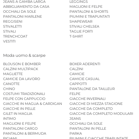
JEANS A GAMBA LARGA
LEGGINGS
ABBIGLIAMENTO DA CASA
MAGLIONI E FELPE
OCCHIALI DA SOLE
PANTALONI & SHORTS
PANTALONI MARLENE
PIUMINI E TRAPUNTATI
REGGISENI
SHAPEWEAR
STIVALETTI
STIVALI CHELSEA
STIVALI
TAGLIE FORTI
TRENCHCOAT
T-SHIRT
VESTITI
Moda uomo & scarpe
BLOUSON E BOMBER
BOXER ADERENTI
CALZINI MULTIPACK
CALZINI
MAGLIETTE
CAMICIE
CAMICIE DA LAVORO
CAMICIE CASUAL
CANOTTE
CAPPOTTI
CHINO
PANTALONE DA TAILLEUR
COSTUMI TRADIZIONALI
FELPE
FELPE CON CAPPUCCIO
GIACCHE INVERNALI
GIACCHE IN MAGLIA & CARDIGAN
GIACCHE DI MEZZA STAGIONE
GIACCHE IN PELLE
GIACCHE DA COMPLETO
GILET IN MAGLIA
GIACCHE DA COMPLETO MODULARI
INTIMO
JEANS
MAGLIONI E FELPE
OCCHIALI DA SOLE
PANTALONI CARGO
PANTALONI IN PELLE
PANTALONI & BERMUDA
PARKA
PIGIAMI
PIUMINI E GIACCHE TRAPUNTATE