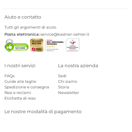
Aiuto e contatto
Tutti gli argomenti di aiuto
Posta elettronica:
service@kastner-oehler.it
I nostri servizi
La nostra azienda
FAQs
Sedi
Guide alle taglie
Chi siamo
Spedizione e consegna
Storia
Resi e reclami
Newsletter
Etichetta di reso
Le nostre modalità di pagamento
Mastercard
Visa
Diners
Applepay
Amazon
Paypal
Klarn