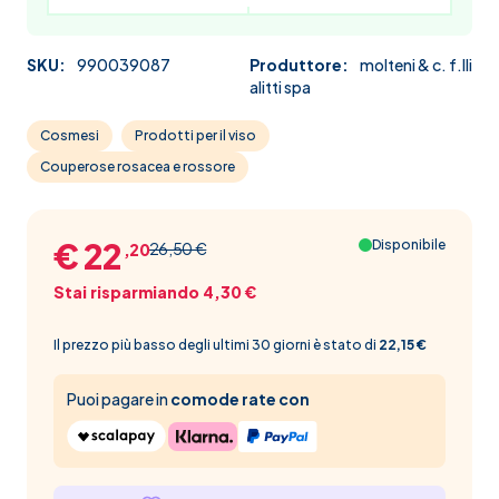
SKU:
990039087
Produttore:
molteni & c. f.lli
alitti spa
Cosmesi
Prodotti per il viso
Couperose rosacea e rossore
€ 22
Disponibile
26,50 €
,20
Stai risparmiando 4,30 €
Il prezzo più basso degli ultimi 30 giorni è stato di
22,15 €
Puoi pagare in
comode rate con