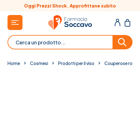
Salta al contenuto
Oggi Prezzi Shock. Approfittane subito
Cerca
Home
Cosmesi
Prodotti per il viso
Couperose rosace