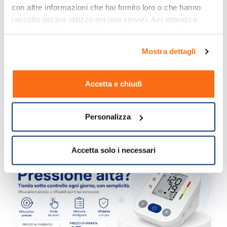
con altre informazioni che hai fornito loro o che hanno 
raccolto dal tuo utilizzo dei loro servizi. Accettando e 
Servizio clienti dedicato
lun-ven 8:30-13:30 / 14:30-17:30
chiudendo ti sarà offerta la migliore esperienza di 
acquisto.
Mostra dettagli
Categorie
Accetta e chiudi
Cosmesi
Prodotti per il
Couperose rosacea e
viso
rossore
Personalizza
Accetta solo i necessari