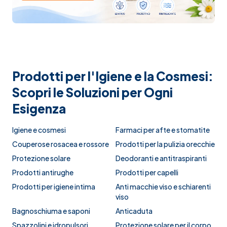
Prodotti per l'Igiene e la Cosmesi:
Scopri le Soluzioni per Ogni
Esigenza
Igiene e cosmesi
Farmaci per afte e stomatite
Couperose rosacea e rossore
Prodotti per la pulizia orecchie
Protezione solare
Deodoranti e antitraspiranti
Prodotti antirughe
Prodotti per capelli
Prodotti per igiene intima
Anti macchie viso e schiarenti
viso
Bagnoschiuma e saponi
Anticaduta
Spazzolini e idropulsori
Protezione solare per il corpo