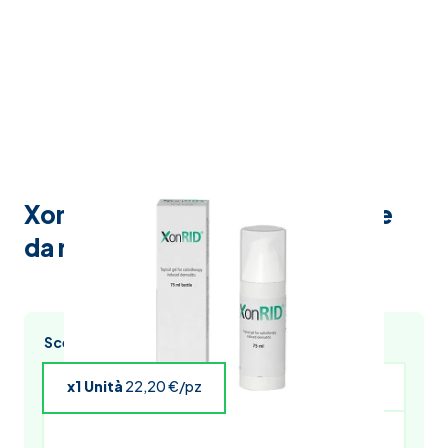
Xonrid gel topico per dermatite
da radioterapia 75 ml
Scegli l’acquisto multiplo e risparmia
x1 Unità
22,20 €/pz
x4 Unità
21,76 €/pz
x5 Unità
21,53 €/pz
x6 Unità
21,31 €/pz