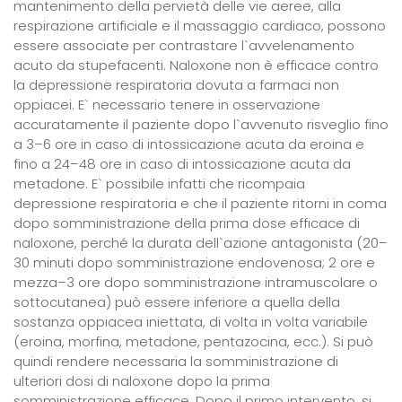
mantenimento della pervietà delle vie aeree, alla
respirazione artificiale e il massaggio cardiaco, possono
essere associate per contrastare l`avvelenamento
acuto da stupefacenti. Naloxone non è efficace contro
la depressione respiratoria dovuta a farmaci non
oppiacei. E` necessario tenere in osservazione
accuratamente il paziente dopo l`avvenuto risveglio fino
a 3–6 ore in caso di intossicazione acuta da eroina e
fino a 24–48 ore in caso di intossicazione acuta da
metadone. E` possibile infatti che ricompaia
depressione respiratoria e che il paziente ritorni in coma
dopo somministrazione della prima dose efficace di
naloxone, perché la durata dell`azione antagonista (20–
30 minuti dopo somministrazione endovenosa; 2 ore e
mezza–3 ore dopo somministrazione intramuscolare o
sottocutanea) può essere inferiore a quella della
sostanza oppiacea iniettata, di volta in volta variabile
(eroina, morfina, metadone, pentazocina, ecc.). Si può
quindi rendere necessaria la somministrazione di
ulteriori dosi di naloxone dopo la prima
somministrazione efficace. Dopo il primo intervento, si