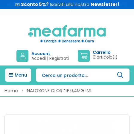
📧
Sconto 5%?
Iscriviti alla nostra
Newsletter!
Carrello
Account
0 articolo(i)
Accedi
|
Registrati
Menu
Home
NALOXONE CLOR.*1F 0,4MG 1ML