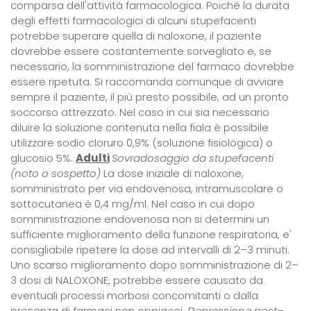
comparsa dell'attività farmacologica. Poiché la durata
degli effetti farmacologici di alcuni stupefacenti
potrebbe superare quella di naloxone, il paziente
dovrebbe essere costantemente sorvegliato e, se
necessario, la somministrazione del farmaco dovrebbe
essere ripetuta. Si raccomanda comunque di avviare
sempre il paziente, il più presto possibile, ad un pronto
soccorso attrezzato. Nel caso in cui sia necessario
diluire la soluzione contenuta nella fiala è possibile
utilizzare sodio cloruro 0,9% (soluzione fisiologica) o
glucosio 5%.
Adulti
Sovradosaggio da stupefacenti
(noto o sospetto)
La dose iniziale di naloxone,
somministrato per via endovenosa, intramuscolare o
sottocutanea è 0,4 mg/ml. Nel caso in cui dopo
somministrazione endovenosa non si determini un
sufficiente miglioramento della funzione respiratoria, e'
consigliabile ripetere la dose ad intervalli di 2–3 minuti.
Uno scarso miglioramento dopo somministrazione di 2–
3 dosi di NALOXONE, potrebbe essere causato da
eventuali processi morbosi concomitanti o dalla
presenza di farmaci non oppiacei.
Depressione post–