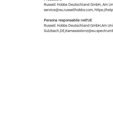
Sulzbach, DE, service@eu.russellhobb
Russell Hobbs Deutschland GmbH, Am Uni
https://helpcentre.russellhobbs.com/h
service@eu.russellhobbs.com, https://hel
Persona responsabile nell'UE
Russell Hobbs Deutschland GmbH,Am Uni
Sulzbach,DE,Kamassistenz@eu.spectrum