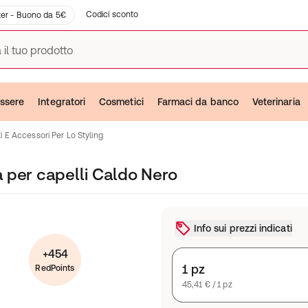
Codici sconto
er - Buono da 5€
 il tuo prodotto
ssere
Integratori
Cosmetici
Farmaci da banco
Veterinaria
 E Accessori Per Lo Styling
 per capelli Caldo Nero
Info sui prezzi indicati
+454
1 pz
RedPoints
45,41 € / 1 pz