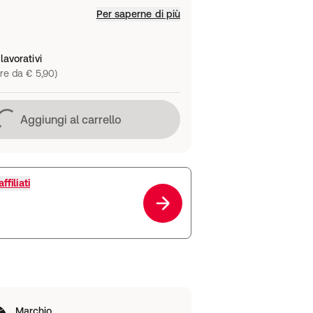
Per saperne di più
lavorativi
re da € 5,90)
Caricamento in corso
Aggiungi al carrello
ffiliati
Marchio