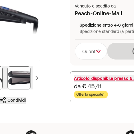
Venduto e spedito da
Peach-Online-Mall
Spedizione entro 4-6 giorni 
Spedizione standard (a parti
Quantità
ssiva
immagine precedente
Articolo disponibile presso
5 a
da € 45,41
Offerta speciale¹¹
Condividi