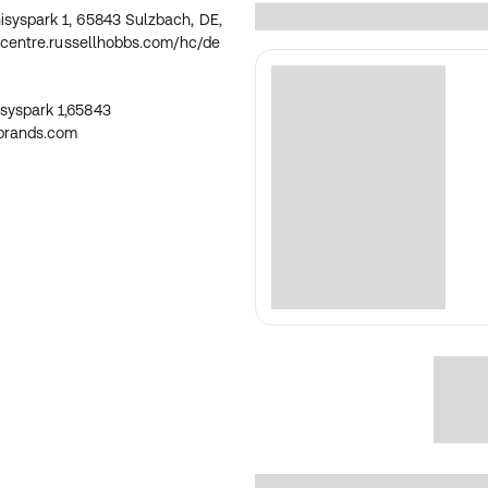
s.com,
syspark 1, 65843 Sulzbach, DE,
c/de
pcentre.russellhobbs.com/hc/de
syspark 1,65843
brands.com