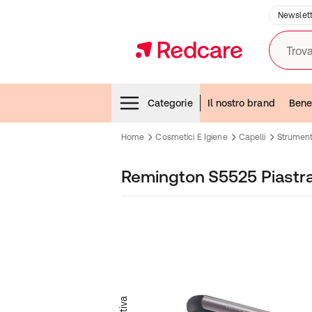
Newslett
Trova
Menubar
Categorie
Il nostro brand
Bene
Home
Cosmetici E Igiene
Capelli
Strumenti
Remington S5525 Piastra