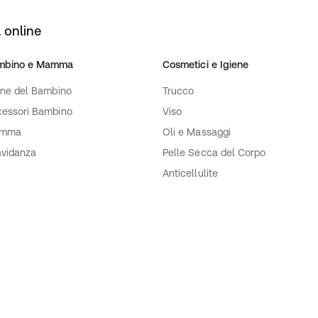
 online
mbino e Mamma
Cosmetici e Igiene
ene del Bambino
Trucco
essori Bambino
Viso
mma
Oli e Massaggi
vidanza
Pelle Secca del Corpo
Anticellulite