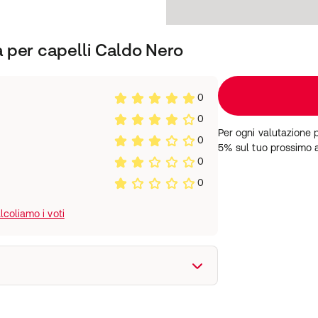
 per capelli Caldo Nero
0
0
Per ogni valutazione 
0
5% sul tuo prossimo 
0
0
coliamo i voti