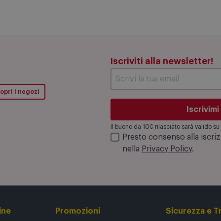
Iscriviti alla newsletter!
opri i negozi
Iscrivimi
Il buono da 10€ rilasciato sarà valido 
Presto consenso alla iscri
nella
Privacy Policy
.
ine
Promozioni
Sicurezza e T