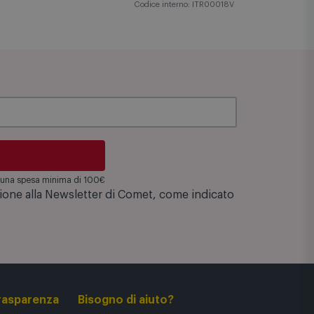
Codice interno: ITR00018V
su una spesa minima di 100€
zione alla Newsletter di Comet, come indicato
rasparenza
Bisogno di aiuto?