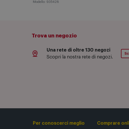
Modello: 935428
Trova un negozio
Una rete di oltre 130 negozi
Sc
Scopri la nostra rete di negozi.
Per conoscerci meglio
Comprare onl