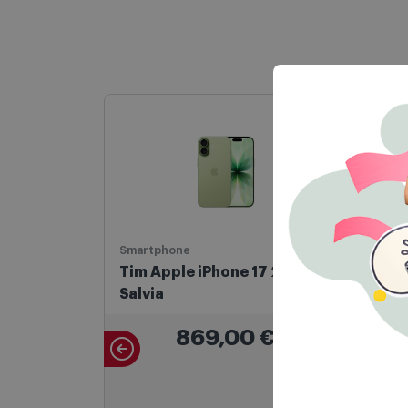
Smartphone
Bici
Tim Apple iPhone 17 256GB
Legnano E-Bi
Salvia
Eco
869,00
€