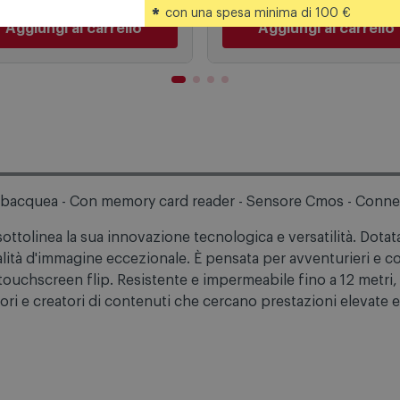
*
con una spesa minima di 100 €
Aggiungi al carrello
Aggiungi al carrello
Subacquea - Con memory card reader - Sensore Cmos - Conne
ottolinea la sua innovazione tecnologica e versatilità. Dotat
lità d'immagine eccezionale. È pensata per avventurieri e co
 touchscreen flip. Resistente e impermeabile fino a 12 metri, 
tori e creatori di contenuti che cercano prestazioni elevate e 