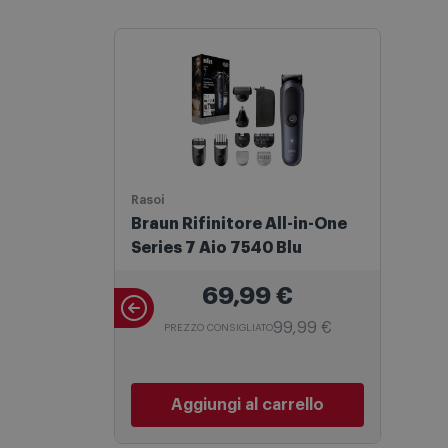
Rasoi
Braun Rifinitore All-in-One
Series 7 Aio 7540 Blu
69,99
€
99,99 €
PREZZO CONSIGLIATO
Aggiungi al carrello