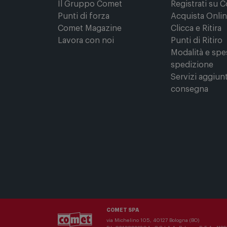
Il Gruppo Comet
Registrati su 
Punti di forza
Acquista Onli
Comet Magazine
Clicca e Ritira
Lavora con noi
Punti di Ritiro
Modalità e spe
spedizione
Servizi aggiunt
consegna
COMET SPA
via Michelino 105, 40127 Bologna (BO)