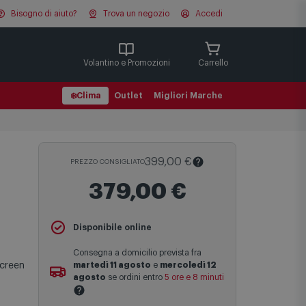
Bisogno di aiuto?
Trova un negozio
Accedi
Cerca
Volantino e Promozioni
Carrello
❄️
Clima
Outlet
Migliori Marche
399,00 €
PREZZO CONSIGLIATO
379,00 €
Il
Prezzo Consigliato
è il prezzo di
Disponibile online
vendita suggerito al pubblico dal
produttore e viene mostrato al fine di
Consegna a domicilio prevista fra
fornire un confronto con il prezzo finale
screen
martedì 11 agosto
e
mercoledì 12
di vendita anche in assenza di sconti.
agosto
se ordini entro
5 ore e 8 minuti
Maggiori informazioni