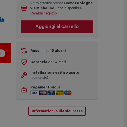
Ritiro gratuito presso
Comet Bologna
Le date previste per la consegna sono
via Michelino
-
non disponibile
una stima approssimativa basata sulle
Cambia negozio
statistiche di consegna in possesso di
ia
Comet.
Aggiungi al carrello
I tempi di consegna effettivi potrebbero
variare in situazioni specifiche (ad
esempio consegne verso zone
logisticamente complesse come isole e
regioni montane, consegna nei periodi
Reso
fino a
15 giorni
festivi e ricorrenze principali o in
circostanze eccezionali).
Garanzia
da 24 mesi
Si ricorda inoltre che i prodotti
acquistati in modalità di prenotazione
Installazione e ritiro usato
verranno spediti a partire dalla data di
(opzionale)
uscita indicata nella pagina del
prodotto.
Pagamenti sicuri
Informazioni sulla sicurezza