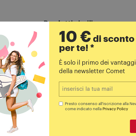
Prodotti simili
10 €
di sconto
per te! *
È solo il primo dei vantaggi
della newsletter Comet
TV LED
ke City 28” Aria
Smart Tech TV LED 32"
32hn01v3 high gloss bla
Presto consenso all'iscrizione alla Ne
come indicato nella
Privacy Policy
899,00
€
109,00
€