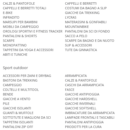
CALZE & PANTOFOLE
CAPPELLI E BERRETTI
CAPPELLI E BERRETTI TOTALI
COSTUMI DA BAGNO A SLIP
E-BIKE
GIACCHE DA TREKKING
INFRADITO
LYCRAS
MARSUPI PER BAMBINI
MATERASSINI & GONFIABILI
MOBILI DA CAMPEGGIO
MOUNTAINBIKE
OROLOGI SPORTIVI E FITNESS TRACKER
PANTALONI DA SCI DI FONDO
PANTALONI & SHORTS
SACCO A PELO
SCARPE
SCARPE DA BAGNO E DA NUOTO
MONOPATTINO
SUP & ACCESSORI
TAPPETINI DA YOGA E ACCESSORI
TUTE DA GINNASTICA
ABITI E TUNICHE
Sport outdoor
ACCESSORI PER ZAINI E DRYBAG
ARRAMPICATA
BASTONI DA TREKKING
CALZE & PANTOFOLE
CAMPEGGIO
CASCHI DA ARRAMPICATA
COLTELLI E MULTITOOL
FASCE
BENDE
GIACCHE ANTIPIOGGIA
GIACCHE A VENTO
GIACCHE HARDSHELL
PILE
GIACCHE INVERNALI
GIACCHE ISOLANTI
GIACCHE SOFTSHELL
GUANTI & MUFFOLE
IMBRACATURE DA ARRAMPICATA
SOTTOTUTE E MAGLIONI DA SCI
LAMPADE FRONTALI E TASCABILI
TAPPETINI ISOLANTI
PANTALONI ANTIPIOGGIA
PANTALONI ZIP OFF
PRODOTTI PER LA CURA