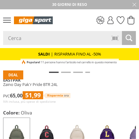
30 GIORNI DI RESO
SALDI
SALDI
|
RISPARMIA FINO AL -50%
Popolare!
11 persone hanno l'articolo nel carrello in questo momento
DEAL
EASTPAK
Zaino Day Pak'r Pride BTR 24L
51,99
65,00
Risparmia
ora
PVC
IVA inclusa, più spese di spedizione
Colore:
Oliva