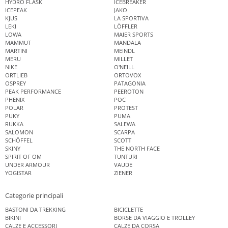
HYDRO FLASK
ICEBREAKER
ICEPEAK
JAKO
KJUS
LA SPORTIVA
LEKI
LÖFFLER
LOWA
MAIER SPORTS
MAMMUT
MANDALA
MARTINI
MEINDL
MERU
MILLET
NIKE
O'NEILL
ORTLIEB
ORTOVOX
OSPREY
PATAGONIA
PEAK PERFORMANCE
PEEROTON
PHENIX
POC
POLAR
PROTEST
PUKY
PUMA
RUKKA
SALEWA
SALOMON
SCARPA
SCHÖFFEL
SCOTT
SKINY
THE NORTH FACE
SPIRIT OF OM
TUNTURI
UNDER ARMOUR
VAUDE
YOGISTAR
ZIENER
Categorie principali
BASTONI DA TREKKING
BICICLETTE
BIKINI
BORSE DA VIAGGIO E TROLLEY
CALZE E ACCESSORI
CALZE DA CORSA