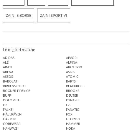
ZAINI E BORSE
ZAINI SPORTIVI
Le migliori marche
ADIDAS
AEVOR
ALÉ
ALPINA
AIM'N
ARC'TERYX
ARENA
ASICS
ASSOS
ATOMIC
BABOLAT
BARTS
BIRKENSTOCK
BLACKROLL
BOGNER FIRE+ICE
BROOKS
BUFF
DEUTER
DOLOMITE
DYNAFIT
E9
F2
FALKE
FANATIC
FJÄLLRÄVEN
FOX
GARMIN
GLORYFY
GOREWEAR
HAMMER
HANWAG
HOKA