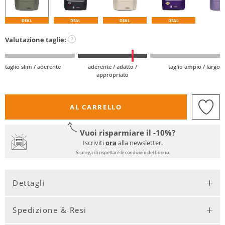
DEAL
DEAL
DEAL
DEAL
Valutazione taglie:
?
taglio slim / aderente
aderente / adatto /
taglio ampio / largo
appropriato
AL CARRELLO
Vuoi risparmiare il -10%?
Iscriviti
ora
alla newsletter.
Si prega di rispettare le condizioni del buono.
Dettagli
Spedizione & Resi