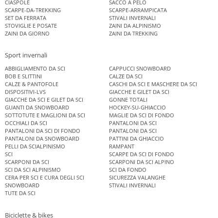
CIASPOLE
SACCO A PELO
SCARPE-DA-TREKKING
SCARPE-ARRAMPICATA
SET DA FERRATA
STIVALI INVERNALI
STOVIGLIE E POSATE
ZAINI DA ALPINISMO
ZAINI DA GIORNO
ZAINI DA TREKKING
Sport invernali
ABBIGLIAMENTO DA SCI
CAPPUCCI SNOWBOARD
BOB E SLITTINI
CALZE DA SCI
CALZE & PANTOFOLE
CASCHI DA SCI E MASCHERE DA SCI
DISPOSITIVI-LVS
GIACCHE E GILET DA SCI
GIACCHE DA SCI E GILET DA SCI
GONNE TOTALI
GUANTI DA SNOWBOARD
HOCKEY-SU-GHIACCIO
SOTTOTUTE E MAGLIONI DA SCI
MAGLIE DA SCI DI FONDO
OCCHIALI DA SCI
PANTALONI DA SCI
PANTALONI DA SCI DI FONDO
PANTALONI DA SCI
PANTALONI DA SNOWBOARD
PATTINI DA GHIACCIO
PELLI DA SCIALPINISMO
RAMPANT
SCI
SCARPE DA SCI DI FONDO
SCARPONI DA SCI
SCARPONI DA SCI ALPINO
SCI DA SCI ALPINISMO
SCI DA FONDO
CERA PER SCI E CURA DEGLI SCI
SICUREZZA VALANGHE
SNOWBOARD
STIVALI INVERNALI
TUTE DA SCI
Biciclette & bikes