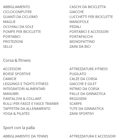
ABBIGLIAMENTO
CASCHI DA BICICLETTA
CICLOCOMPUTER
GIACCHE
GUANTI DA CICLISMO
LUCCHETTI PER BICICLETTE
MAGLIE
MANOPOLE
OCCHIALI DA SOLE
PEDALI
POMPE PER BICICLETTE
PORTABICI E ACCESSORI
PORTABICI
PORTAPACCHI
PROTEZIONI
MONOPATTINO
SELLE
ZAINI DA BICI
Corsa & fitness
ACCESSORI
ATTREZZATURE-FITNESS
BORSE SPORTIVE
PUGILATO
CAMICIE
CALZE DA CORSA
LEGGINGS E TIGHTS FITNESS
GIACCHE E GILET
INTEGRATORI ALIMENTARI
INTIMO DA CORSA
MANUBRI
PALLE DA GINNASTICA
PANTALONI & COLLANT
REGGISENI
RULLI PER FASCE E FASCE TRAINER
SCARPE
TAPPETINI DA ALLENAMENTO
TUTE DA GINNASTICA
YOGA & PILATES
ZAINI SPORTIVI
Sport con la palla
ABBIGLIAMENTO DA TENNIS
ATTREZZATURA E ACCESSORI